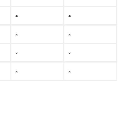
●
●
×
×
×
×
×
×