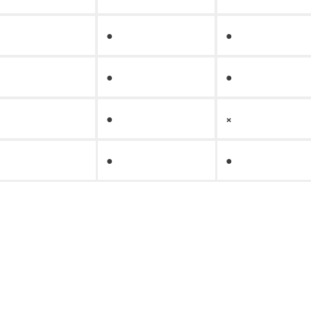
●
●
●
●
●
×
●
●