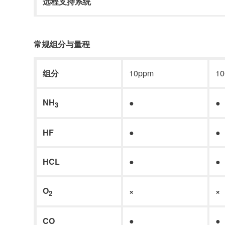
远程支持系统
常规组分与量程
组分
10ppm
1
N
H
●
●
3
H
F
●
●
H
CL
●
●
O
×
×
2
C
O
●
●