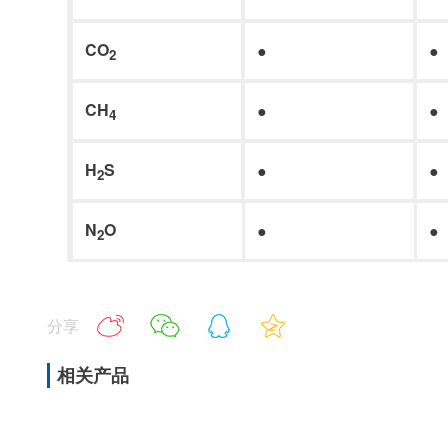
C
O
●
●
2
C
H
●
●
4
H
S
●
●
2
N
O
●
●
2
分享
相关产品