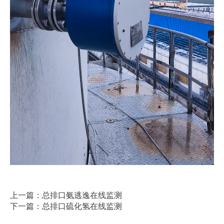
上一篇：总排口氨逃逸在线监测
下一篇：总排口硫化氢在线监测