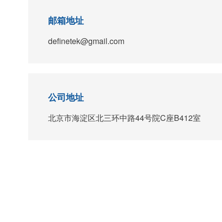
邮箱地址
definetek@gmail.com
公司地址
北京市海淀区北三环中路44号院C座B412室