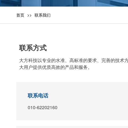
首页
联系我们
联系方式
大方科技以专业的水准、高标准的要求、完善的技术
大用户提供优质高效的产品和服务。
联系电话
010-62202160