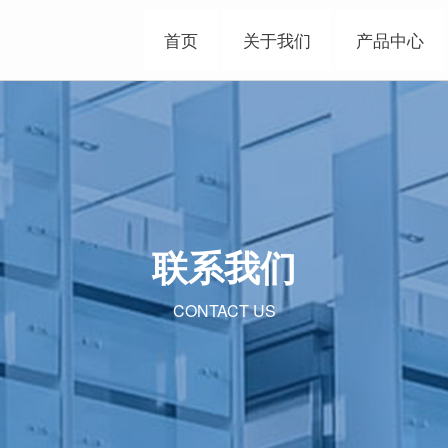
首页
关于我们
产品中心
联系我们
CONTACT US